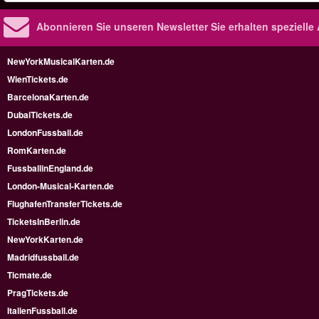
Abonnieren Sie unseren Newsletter
Sie erhalten speziell
NewYorkMusicalKarten.de
WienTickets.de
BarcelonaKarten.de
DubaiTickets.de
LondonFussball.de
RomKarten.de
FussballinEngland.de
London-Musical-Karten.de
FlughafenTransferTickets.de
TicketsInBerlin.de
NewYorkKarten.de
Madridfussball.de
Ticmate.de
PragTickets.de
ItalienFussball.de