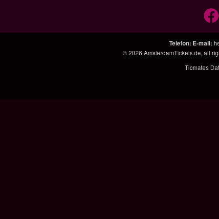
Telefon
:
E-mail
:
h
© 2026
AmsterdamTickets.de, all ri
Ticmates Da