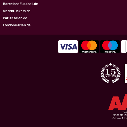
BarcelonaFussball.de
MadridTickets.de
ParisKarten.de
LondonKarten.de
Höchste Kr
© Dun & Br